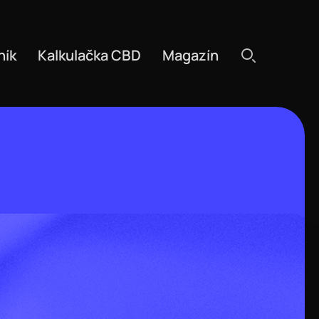
ník
Kalkulačka CBD
Magazín