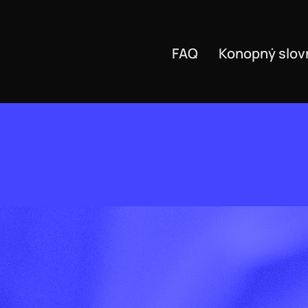
FAQ
Konopný slov