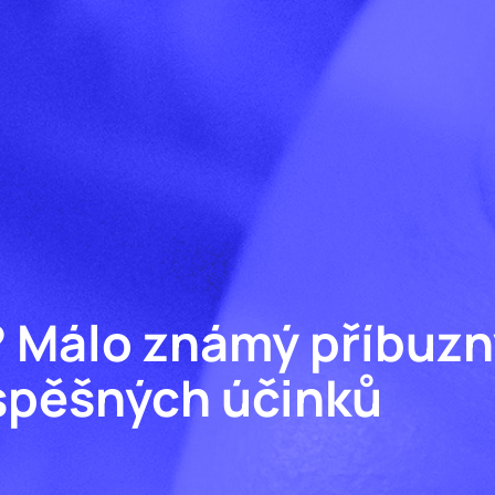
 Málo známý příbuz
pěšných účinků