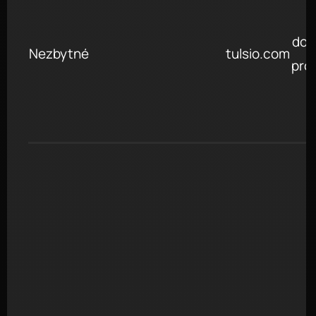
do 
Nezbytné
tulsio.com
pro