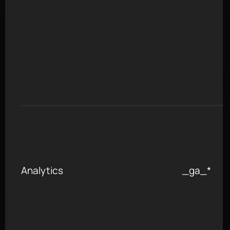
Analytics
_ga_*
m