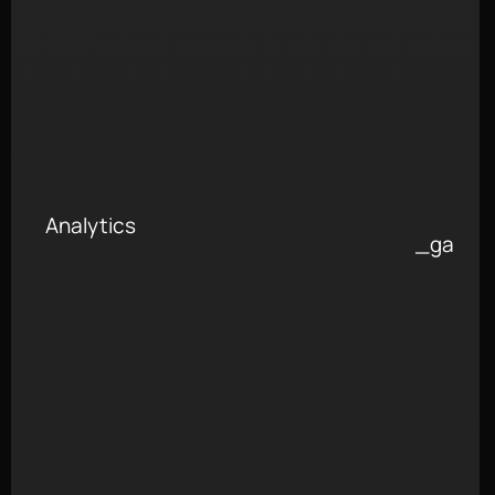
Analytics
_ga
m