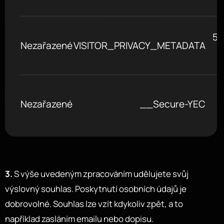
5 
Nezařazené
VISITOR_PRIVACY_METADATA
Nezařazené
__Secure-YEC
3.
S výše uvedeným zpracováním udělujete svůj
výslovný souhlas. Poskytnutí osobních údajů je
dobrovolné. Souhlas lze vzít kdykoliv zpět, a to
například zasláním emailu nebo dopisu.