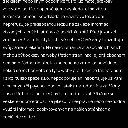
s lékařem nebo jiným odborníkem. Pokud máte jakékoliv
zdravotní potíže, doporučujeme vyhledat okamžitou
lékařskou pomoc. Neodkládejte návštěvu lékaře ani
nepřerušujte předepsanou léčbu na základě informací
získaných z našich stránek či sociálních sítí. Před jakoukoli
změnou v životním stylu, stravě nebo výživě vždy konzultujte
svůj záměr s lékařem. Na našich stránkách a sociálních sítích
mohou být odkazy na weby třetích stran, nad jejichž obsahem
nemáme žádnou kontrolu a neneseme za něj odpovědnost.
Pokud se rozhodnete na tyto weby přejít, činíte tak na vlastní
riziko. tulsio space s.r.o. nepodporuje ani neobhajuje užívání
omamných či psychotropních látek a nezodpovídá za žádný
obsah třetích stran, který by toto podporoval. Zříkáme se
veškeré odpovědnosti za jakékoliv nesprávné nebo nevhodné
využití informací poskytovaných na našich stránkách a
sociálních sítích.